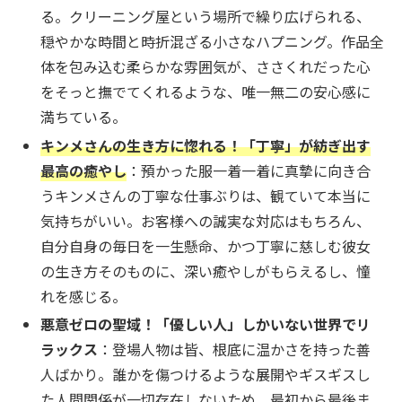
る。クリーニング屋という場所で繰り広げられる、
穏やかな時間と時折混ざる小さなハプニング。作品全
体を包み込む柔らかな雰囲気が、ささくれだった心
をそっと撫でてくれるような、唯一無二の安心感に
満ちている。
キンメさんの生き方に惚れる！「丁寧」が紡ぎ出す
最高の癒やし
：預かった服一着一着に真摯に向き合
うキンメさんの丁寧な仕事ぶりは、観ていて本当に
気持ちがいい。お客様への誠実な対応はもちろん、
自分自身の毎日を一生懸命、かつ丁寧に慈しむ彼女
の生き方そのものに、深い癒やしがもらえるし、憧
れを感じる。
悪意ゼロの聖域！「優しい人」しかいない世界でリ
ラックス
：登場人物は皆、根底に温かさを持った善
人ばかり。誰かを傷つけるような展開やギスギスし
た人間関係が一切存在しないため、最初から最後ま