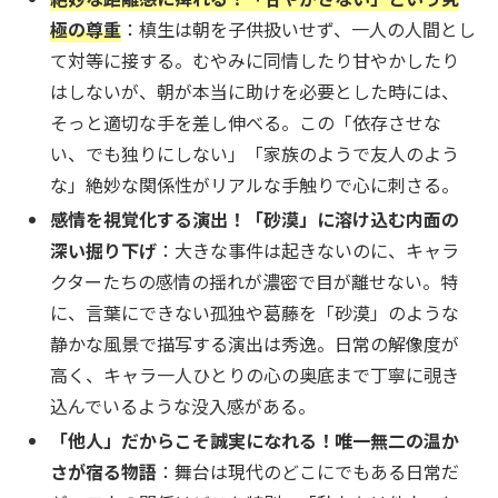
極の尊重
：槙生は朝を子供扱いせず、一人の人間とし
て対等に接する。むやみに同情したり甘やかしたり
はしないが、朝が本当に助けを必要とした時には、
そっと適切な手を差し伸べる。この「依存させな
い、でも独りにしない」「家族のようで友人のよう
な」絶妙な関係性がリアルな手触りで心に刺さる。
感情を視覚化する演出！「砂漠」に溶け込む内面の
深い掘り下げ
：大きな事件は起きないのに、キャラ
クターたちの感情の揺れが濃密で目が離せない。特
に、言葉にできない孤独や葛藤を「砂漠」のような
静かな風景で描写する演出は秀逸。日常の解像度が
高く、キャラ一人ひとりの心の奥底まで丁寧に覗き
込んでいるような没入感がある。
「他人」だからこそ誠実になれる！唯一無二の温か
さが宿る物語
：舞台は現代のどこにでもある日常だ