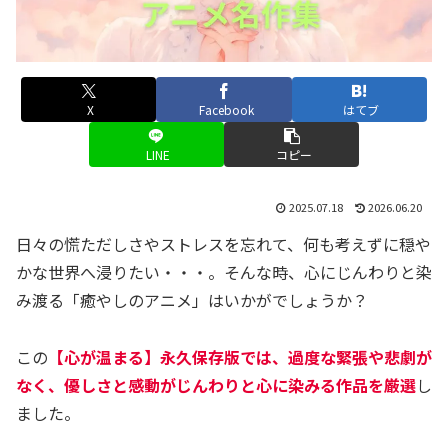
X
Facebook
はてブ
LINE
コピー
2025.07.18
2026.06.20
日々の慌ただしさやストレスを忘れて、何も考えずに穏や
かな世界へ浸りたい・・・。そんな時、心にじんわりと染
み渡る「癒やしのアニメ」はいかがでしょうか？
この
【心が温まる】永久保存版では、過度な緊張や悲劇が
なく、優しさと感動がじんわりと心に染みる作品を厳選
し
ました。