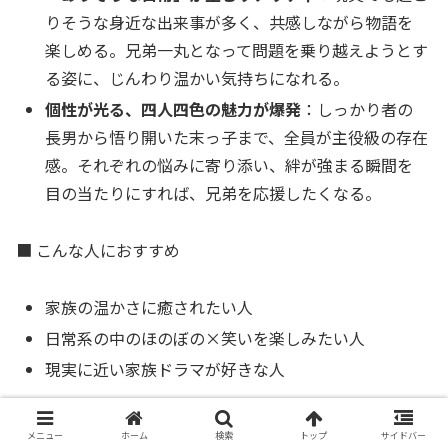
りそうな身近な出来事が多く、共感しながら物語を
楽しめる。兄弟一丸となって問題を乗り越えようとす
る姿に、じんわり温かい気持ちになれる。
個性が光る、四人四色の魅力が爆発
：しっかり者の
長男から悟り開いた末っ子まで、全員が主役級の存在
感。それぞれの悩みに寄り添い、絆が強まる瞬間を
目の当たりにすれば、兄弟を応援したくなる。
■ こんな人におすすめ
家族の温かさに癒されたい人
日常系の中のほのぼの×笑いを楽しみたい人
現実に近い家族ドラマが好きな人
■ ブログ主の独り言
メニュー
ホーム
検索
トップ
サイドバー