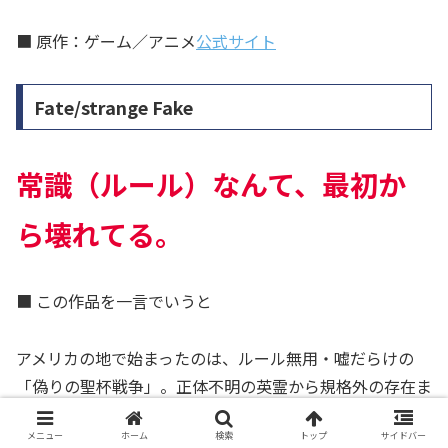
■ 原作：ゲーム／アニメ
公式サイト
Fate/strange Fake
常識（ルール）なんて、最初か
ら壊れてる。
■ この作品を一言でいうと
アメリカの地で始まったのは、ルール無用・嘘だらけの
「偽りの聖杯戦争」。正体不明の英霊から規格外の存在ま
でが入り乱れ、街全体を巻き込んで激突する、超ド級の魔
メニュー
ホーム
検索
トップ
サイドバー
術バトルロイヤル！