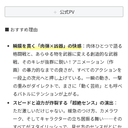
公式PV
■ おすすめ理由
瞬膜を貫く「肉弾×凶器」の快感
：肉体ひとつで語る
格闘戦と、あらゆる物を武器に変える創造的な武器
戦、そのキレが抜群に鋭い！アニメーション（作
画）の暴力的なまでの良さが、すべてのアクションを
一段上の次元へと押し上げている。一瞬の動き、一撃
の重みがダイレクトで、まさに「動く芸術」とも呼べ
るバトルにテンションが上がる。
スピードと迫力が炸裂する「超絶センス」の演出
：
ただ激しいだけじゃない。緩急のつけ方、カメラワ
ーク、そしてキャラクターの立ち居振る舞い……その
すべてがスタイリッシュで、見せ方のセンスがとにか