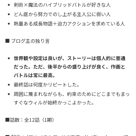
剣術×魔法のハイブリッドバトルが好きな人
どん底から努力でのし上がる主人公に弱い人
熱量ある成長物語＋迫力アクションを求めている人
■ ブログ主の独り言
世界観や設定は良いが、ストーリーは個人的に普通
だった。
ただ、後半からの盛り上げが良く、作画と
バトルは常に最高。
最終話は何度かリピートした。
周囲に蔑まれながらも、約束のためにどこまでもまっ
すぐなウィルが始終かっこよかった。
■話数：全12話（1期）