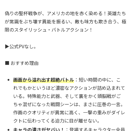
偽りの聖杯戦争が、アメリカの地を赤く染める！英雄たち
が常識をぶち壊す異能を振るい、敵も味方も欺き合う、極
限のスタイリッシュ・バトルアクション！
▶公式PVなし。
■ おすすめ理由
画面から溢れ出す超絶バトル
：短い時間の中に、こ
れでもかというほど濃密なアクションが詰め込まれて
いる。特殊能力と武器、そして裏をかく頭脳戦がご
ちゃ混ぜになった戦闘シーンは、まさに圧巻の一言。
作画のクオリティが異常に高く、一撃の重みがダイレ
クトに伝わってくる迫力に目が離せない。
キャラの濃さがヤバい！
：登場するキャラクター全員