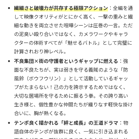
繊細さと破壊力が共存する極限アクション
：全編を通
して映像クオリティがとにかく高く、一撃の重みと繊
細な動きを両立させた喧嘩シーンは圧巻の一言。ただ
の泥臭い殴り合いではなく、カメラワークやキャラ
クターの体術すべてが「魅せるバトル」として完璧に
計算されおり神レベル。
不良集団×街の守護者というギャップに燃える
：強
面な不良たちが、実は弱きを守る義賊のような「防
風鈴（ボウフウリン）」として活動しているギャッ
プがたまらない！己の力を誇示するためではなく、
大切な居場所を守るために振るう拳。その誇り高い
生き様と、個性豊かな仲間たちが織りなす軽快な掛け
合いに、胸が熱くなる。
テンポ良く描かれる「絆と成長」の王道ドラマ
：物
語自体のテンポが抜群に良く、一気に引き込まれる